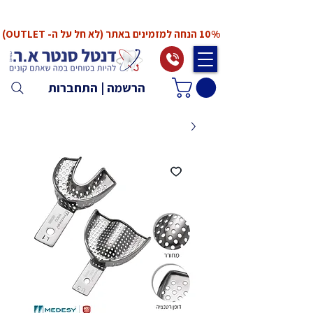
*המחירים אינם כוללים מע"מ. המע"מ יחושב ויתווסף
ב־Checkout
10% הנחה למזמינים באתר (לא חל על ה- OUTLET)
הרשמה | התחברות