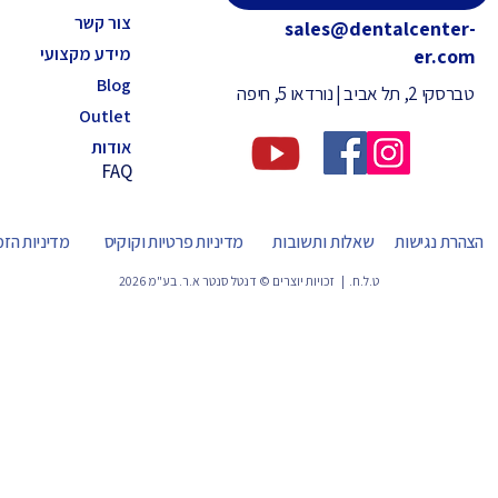
צור קשר
sales@dentalcenter-
מידע מקצועי
er.com
Blog
טברסקי 2, תל אביב | נורדאו 5, חיפה
Outlet
אודות
FAQ
הצהרת נגישות
שאלות ותשובות
מדיניות פרטיות וקוקיס
מדיניות הז
ט.ל.ח. | זכויות יוצרים © דנטל סנטר א.ר. בע"מ 2026