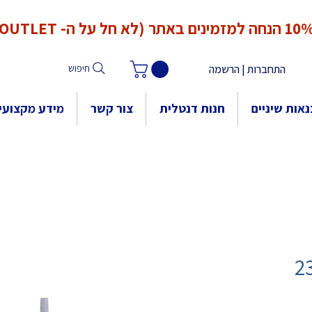
*המחירים אינם כוללים מע"מ. המע"מ יחושב ויתווסף ב־Checkout
הנחה למזמינים באתר (לא חל על ה- OUTLET)
התחברות | הרשמה
חיפוש
אות שיניים
חנות דנטלית
צור קשר
מידע מקצועי