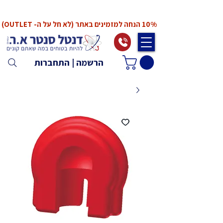
*המחירים אינם כוללים מע"מ. המע"מ יחושב ויתווסף
ב־Checkout
10% הנחה למזמינים באתר (לא חל על ה- OUTLET)
הרשמה | התחברות