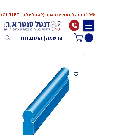
*המחירים אינם כוללים מע"מ. המע"מ יחושב ויתווסף
ב־Checkout
10% הנחה למזמינים באתר (לא חל על ה- OUTLET)
הרשמה | התחברות