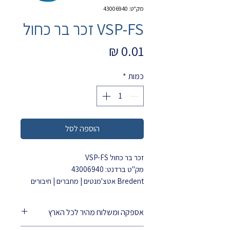
מק"ט: 43006940
VSP-FS זכר בר כחול
מחיר
כמות
*
הוספה לסל
זכר בר כחול VSP-FS
מק"ט ברדנט: 43006940
Bredent אטצ'מנטים | מחברים | חיבורים
מדוייקים
מיועד ליציקה של תותבות.
אספקה ומשלוח מהיר לכל הארץ
עשוי מפלסטיק עמיד לשריפה.