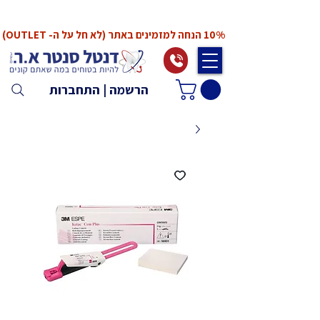
*המחירים אינם כוללים מע"מ. המע"מ יחושב ויתווסף
ב־Checkout
10% הנחה למזמינים באתר (לא חל על ה- OUTLET)
הרשמה | התחברות