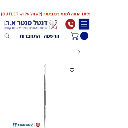
*המחירים אינם כוללים מע"מ. המע"מ יחושב ויתווסף
ב־Checkout
10% הנחה למזמינים באתר (לא חל על ה- OUTLET)
הרשמה | התחברות