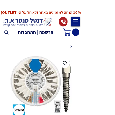
*המחירים אינם כוללים מע"מ. המע"מ יחושב ויתווסף
ב־Checkout
10% הנחה למזמינים באתר (לא חל על ה- OUTLET)
הרשמה | התחברות