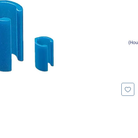
רכיב עזר טכני המשמש ליצירת הבית (Housing)
Var
ין בתנור
לים לפגוע