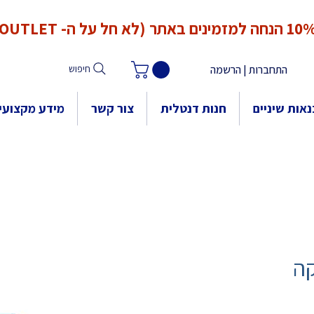
*המחירים אינם כוללים מע"מ. המע"מ יחושב ויתווסף ב־Checkout
הנחה למזמינים באתר (לא חל על ה- OUTLET)
התחברות | הרשמה
חיפוש
אות שיניים
חנות דנטלית
צור קשר
מידע מקצועי
קה