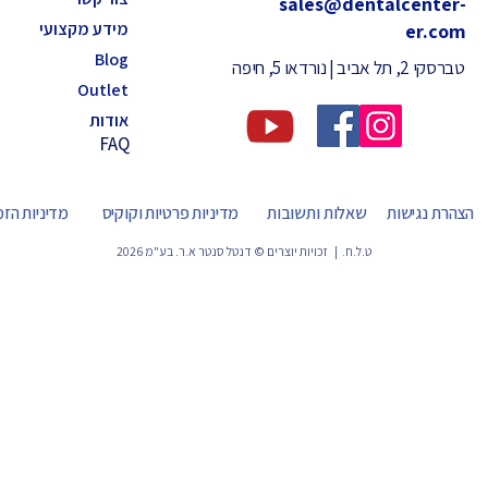
sales@dentalcenter-
מידע מקצועי
er.com
Blog
טברסקי 2, תל אביב | נורדאו 5, חיפה
Outlet
אודות
FAQ
הצהרת נגישות
שאלות ותשובות
מדיניות פרטיות וקוקיס
מדיניות הז
ט.ל.ח. | זכויות יוצרים © דנטל סנטר א.ר. בע"מ 2026