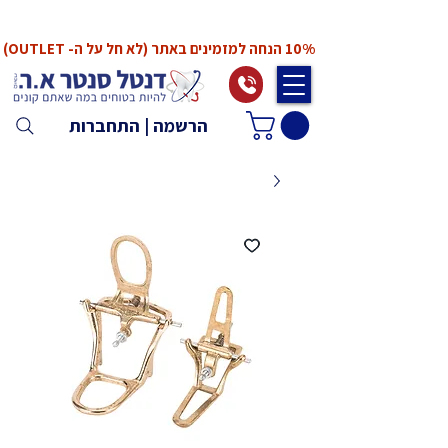
*המחירים אינם כוללים מע"מ. המע"מ יחושב ויתווסף
ב־Checkout
10% הנחה למזמינים באתר (לא חל על ה- OUTLET)
הרשמה | התחברות