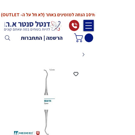
*המחירים אינם כוללים מע"מ. המע"מ יחושב ויתווסף
ב־Checkout
10% הנחה למזמינים באתר (לא חל על ה- OUTLET)
הרשמה | התחברות