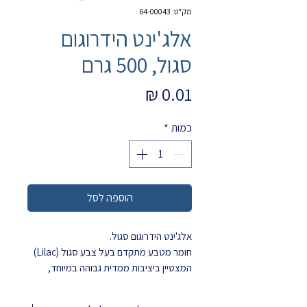
מק"ט: 64-00043
אלג'ינט הידרוגום
סגול, 500 גרם
מחיר
כמות
*
הוספה לסל
אלג'ינט הידרוגום סגול.
חומר מטבע מתקדם בעל צבע סגול (Lilac)
המצטיין ביציבות ממדית גבוהה במיוחד,
המאפשרת יציקת גבס עד
5 ימים
(120
שעות) לאחר לקיחת המידה. הוא ידוע בזכות