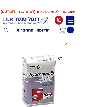
*המחירים אינם כוללים מע"מ. המע"מ יחושב ויתווסף
ב־Checkout
10% הנחה למזמינים באתר (לא חל על ה- OUTLET)
הרשמה | התחברות