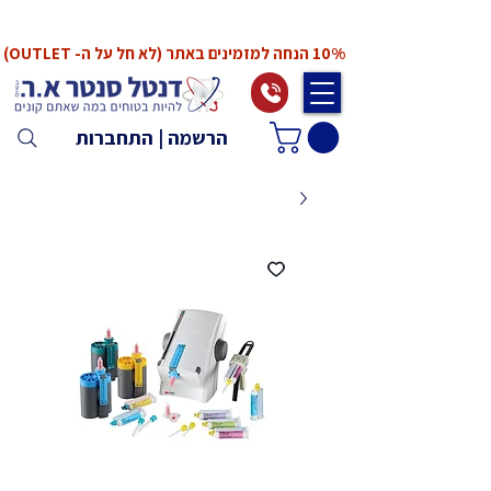
*המחירים אינם כוללים מע"מ. המע"מ יחושב ויתווסף
ב־Checkout
10% הנחה למזמינים באתר (לא חל על ה- OUTLET)
הרשמה | התחברות