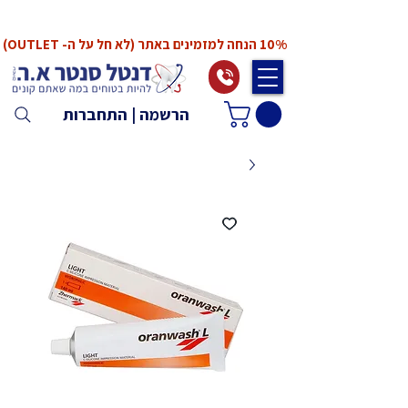
*המחירים אינם כוללים מע"מ. המע"מ יחושב ויתווסף
ב־Checkout
10% הנחה למזמינים באתר (לא חל על ה- OUTLET)
הרשמה | התחברות