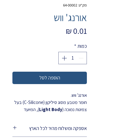
מק"ט: 64-00002
אורנג' ווש
מחיר
כמות
*
הוספה לסל
אורנג' ווש.
חומר מטבע מסוג סיליקון (C-Silicone) בעל
צמיגות נמוכה (
Light Body
), המיועד
לשימוש בטכניקת המטבע הדו-שלבית
(Putty/Wash).
אספקה ומשלוח מהיר לכל הארץ
מאפשר זרימה מעולה לתוך החריץ החניכי
(Sulcus) גם בנוכחות נוזלים (רוק ודם), מה