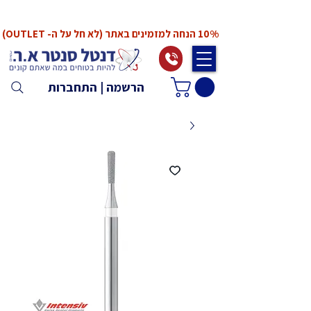
*המחירים אינם כוללים מע"מ. המע"מ יחושב ויתווסף
ב־Checkout
10% הנחה למזמינים באתר (לא חל על ה- OUTLET)
הרשמה | התחברות