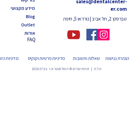
sales@dentalcenter-
מידע מקצועי
er.com
Blog
טברסקי 2, תל אביב | נורדאו 5, חיפה
Outlet
אודות
FAQ
הצהרת נגישות
שאלות ותשובות
מדיניות פרטיות וקוקיס
מדיניות הז
ט.ל.ח. | זכויות יוצרים © דנטל סנטר א.ר. בע"מ 2026