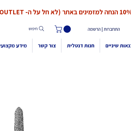
*המחירים אינם כוללים מע"מ. המע"מ יחושב ויתווסף ב־Checkout
הנחה למזמינים באתר (לא חל על ה- OUTLET)
התחברות | הרשמה
חיפוש
אות שיניים
חנות דנטלית
צור קשר
מידע מקצועי