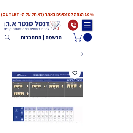
*המחירים אינם כוללים מע"מ. המע"מ יחושב ויתווסף
ב־Checkout
10% הנחה למזמינים באתר (לא חל על ה- OUTLET)
הרשמה | התחברות